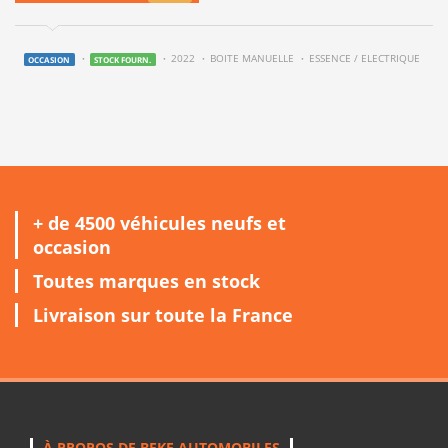
2022
BOITE MANUELLE
ESSENCE / ELECTRIQUE
OCCASION
STOCK FOURN.
+ de 4500 véhicules neufs et
occasion
Toutes marques en stock
Livraison sur toute la France
À PROPOS DE BEKE AUTOMOBILES