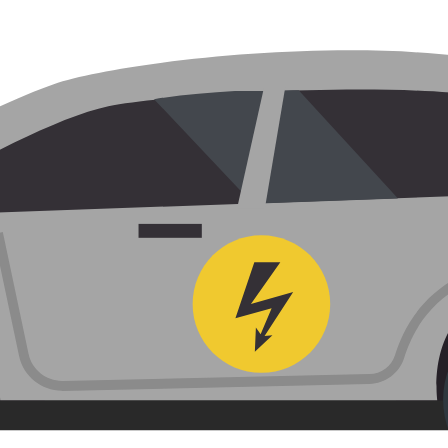
NOTRE SÉLECTION DE VÉHICULES
8 383 € TTC
19 128 € TTC
RENAULT CLIO 5
RENAULT CLIO 5
EN STOCK
EN STOCK
OCCASION - 25023 KM
OCCASION - 28277
ADINE
2021
MANUELLE
Noir
CITADINE
2022
MANUELLE
Noir
SEL
DIESEL