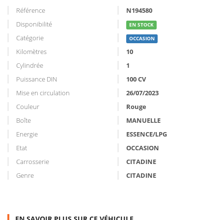
Référence
N194580
Disponibilité
EN STOCK
Catégorie
OCCASION
Kilomètres
10
Cylindrée
1
Puissance DIN
100 CV
Mise en circulation
26/07/2023
Couleur
Rouge
Boîte
MANUELLE
Energie
ESSENCE/LPG
Etat
OCCASION
Carrosserie
CITADINE
Genre
CITADINE
EN SAVOIR PLUS SUR CE VÉHICULE