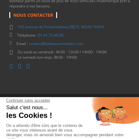
bonheur parmi un stock de plus de 4500 véhicules multimarque prêt à
répondre à vos besoins.
NOUS CONTACTER
163 avenue de Fontainebleau (RD7), 94320 THIAIS
Téléphone :
01.41.73.40.40
Email :
contact@bekeautomobiles.com
Du lundi au vendredi : 8h30 - 12h30 / 14h00 - 19h00
Le samedi non-stop : 8h30 - 19h00
Copyright © 2026 - Beke Automobiles
Site internet réalisé par D-impulse
- Tous droits réservés
Accueil
Suzuki
Isuzu
MG
Reprise
Financement
À propos
Contact
Blog
Connexion
Inscription
Mentions légales
Plan du site