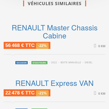
VÉHICULES SIMILAIRES
RENAULT Master Chassis
Cabine
56 468 € TTC
-22%
0 KM
2022
BOITE MANUELLE
DIESEL
OCCASION
STOCK FOURN.
RENAULT Express VAN
22 478 € TTC
-21%
0 KM