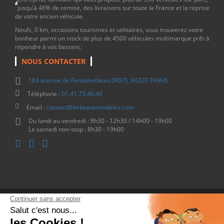
jusqu’à 46% de remise, des livraisons sur toute la France et la reprise
de votre ancien véhicule.
Neufs, 0 km, occasions tourismes et utilitaires, vous trouverez votre
bonheur parmi un stock de plus de 4500 véhicules multimarque prêt à
répondre à vos besoins.
NOUS CONTACTER
163 avenue de Fontainebleau (RD7), 94320 THIAIS
Téléphone :
01.41.73.40.40
Email :
contact@bekeautomobiles.com
Du lundi au vendredi : 8h30 - 12h30 / 14h00 - 19h00
Le samedi non-stop : 8h30 - 19h00
Copyright © 2026 - Beke Automobiles
Site internet réalisé par D-impulse
- Tous droits réservés