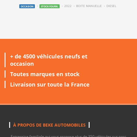
2022
BOITE MANUELLE
DIESEL
OCCASION
STOCK FOURN.
+ de 4500 véhicules neufs et
occasion
Toutes marques en stock
Livraison sur toute la France
À PROPOS DE BEKE AUTOMOBILES
Entreprise familiale qui vous propose plus de 350 véhicules sur parc,