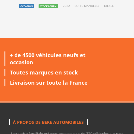
2022
BOITE MANUELLE
DIESEL
OCCASION
STOCK FOURN.
+ de 4500 véhicules neufs et
occasion
Toutes marques en stock
Livraison sur toute la France
À PROPOS DE BEKE AUTOMOBILES
Entreprise familiale qui vous propose plus de 350 véhicules sur parc,