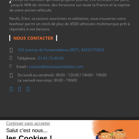
jusqu’à 46% de remise, des livraisons sur toute la France et la reprise
de votre ancien véhicule.
Neufs, 0 km, occasions tourismes et utilitaires, vous trouverez votre
bonheur parmi un stock de plus de 4500 véhicules multimarque prêt à
répondre à vos besoins.
NOUS CONTACTER
163 avenue de Fontainebleau (RD7), 94320 THIAIS
Téléphone :
01.41.73.40.40
Email :
contact@bekeautomobiles.com
Du lundi au vendredi : 8h30 - 12h30 / 14h00 - 19h00
Le samedi non-stop : 8h30 - 19h00
Copyright © 2026 - Beke Automobiles
Site internet réalisé par D-impulse
- Tous droits réservés