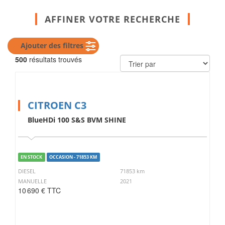
AFFINER VOTRE RECHERCHE
Ajouter des filtres
500
résultats trouvés
CITROEN C3
BlueHDi 100 S&S BVM SHINE
EN STOCK
OCCASION - 71853 KM
DIESEL
71853 km
MANUELLE
2021
10 690 € TTC