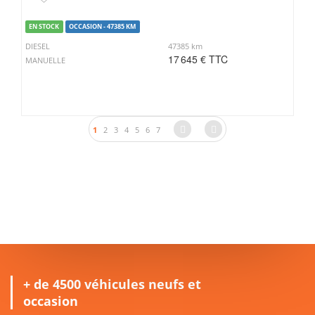
EN STOCK
OCCASION - 47385 KM
DIESEL
47385 km
17 645 € TTC
MANUELLE
1
2
3
4
5
6
7
+ de 4500 véhicules neufs et
occasion