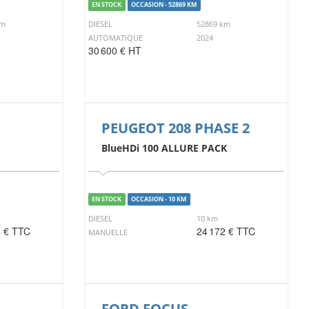
EN STOCK
OCCASION - 52869 KM
km
DIESEL
52869 km
AUTOMATIQUE
2024
30 600 € HT
PEUGEOT 208 PHASE 2
BlueHDi 100 ALLURE PACK
EN STOCK
OCCASION - 10 KM
DIESEL
10 km
4 € TTC
24 172 € TTC
MANUELLE
FORD FOCUS