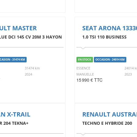
ULT MASTER
SEAT ARONA 1333
LUE DCI 145 CV 20M 3 HAYON
1.0 TSI 110 BUSINESS
CASION - 31474 KM
EN STOCK
OCCASION - 24014 KM
31474 km
ESSENCE
24014 
2024
MANUELLE
2023
T
15 990 € TTC
N X-TRAIL
RENAULT AUSTRA
R 204 TEKNA+
TECHNO E HYBRIDE 200