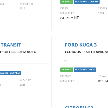
EN STOCK
OCCASION - 27268 KM
NCE
143438 km
2018
DIESEL
27268 
C
MANUELLE
2024
24 950 € HT
 TRANSIT
FORD KUGA 3
B 130 T350 L2H2 AUTO
ECOBOOST 150 TITANIUM
EN STOCK
OCCASION - 10 KM
CASION - 53707 KM
ESSENCE
10 km
53707 km
31 97
MANUELLE
E
2025
T
CITROEN C3