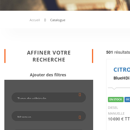
Accueil
Catalogue
AFFINER VOTRE
501
résultats
RECHERCHE
CITR
Ajouter des filtres
BlueHDi
EN STOCK
OC
DIESEL
MANUELLE
10 690 € T