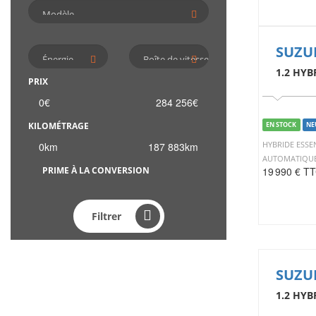
SUZUK
1.2 HYB
PRIX
0
€
284 256
€
EN STOCK
NE
KILOMÉTRAGE
HYBRIDE ESSE
0
km
187 883
km
AUTOMATIQU
19 990 € T
PRIME À LA CONVERSION
Filtrer
SUZUK
1.2 HYB