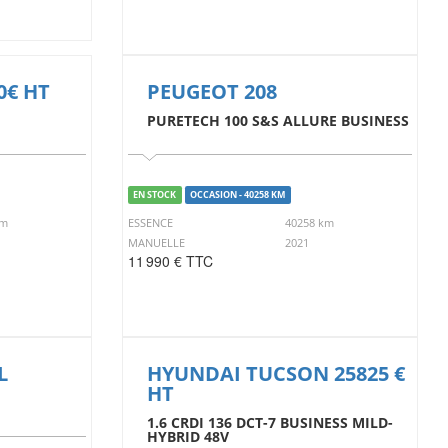
0€ HT
PEUGEOT 208
PURETECH 100 S&S ALLURE BUSINESS
EN STOCK
OCCASION - 40258 KM
km
ESSENCE
40258 km
MANUELLE
2021
11 990 € TTC
L
HYUNDAI TUCSON 25825 €
HT
1.6 CRDI 136 DCT-7 BUSINESS MILD-
HYBRID 48V