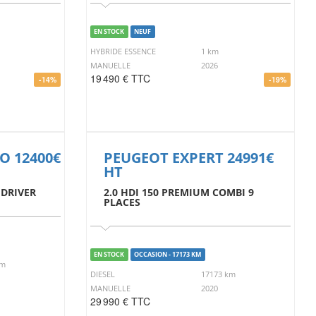
EN STOCK
NEUF
HYBRIDE ESSENCE
1 km
MANUELLE
2026
19 490 € TTC
-14%
-19%
O 12400€
PEUGEOT EXPERT 24991€
HT
 DRIVER
2.0 HDI 150 PREMIUM COMBI 9
PLACES
EN STOCK
OCCASION - 17173 KM
km
DIESEL
17173 km
MANUELLE
2020
29 990 € TTC