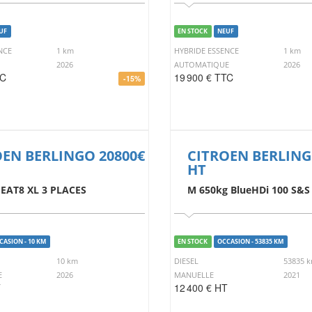
UF
EN STOCK
NEUF
NCE
1 km
HYBRIDE ESSENCE
1 km
2026
AUTOMATIQUE
2026
TC
19 900 € TTC
-15%
OEN BERLINGO 20800€
CITROEN BERLING
HT
 EAT8 XL 3 PLACES
M 650kg BlueHDi 100 S&S
CASION - 10 KM
EN STOCK
OCCASION - 53835 KM
10 km
DIESEL
53835 
E
2026
MANUELLE
2021
T
12 400 € HT