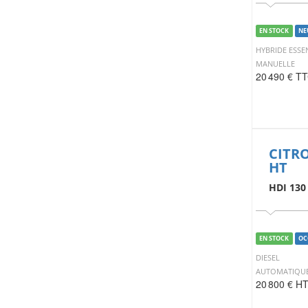
EN STOCK
NE
HYBRIDE ESSE
MANUELLE
20 490 € T
CITR
HT
HDI 130
EN STOCK
OC
DIESEL
AUTOMATIQU
20 800 € H