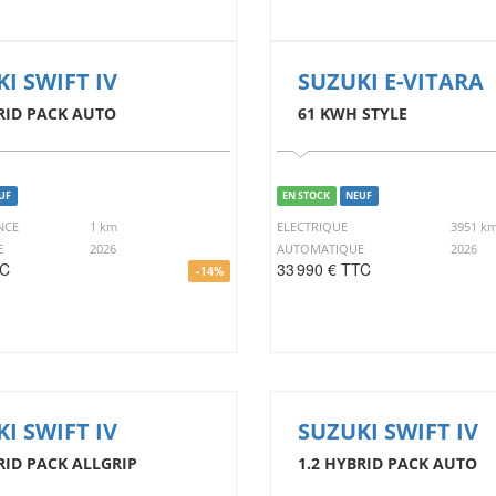
I SWIFT IV
SUZUKI E-VITARA
RID PACK AUTO
61 KWH STYLE
UF
EN STOCK
NEUF
NCE
1 km
ELECTRIQUE
3951 k
E
2026
AUTOMATIQUE
2026
TC
33 990 € TTC
-14%
I SWIFT IV
SUZUKI SWIFT IV
RID PACK ALLGRIP
1.2 HYBRID PACK AUTO