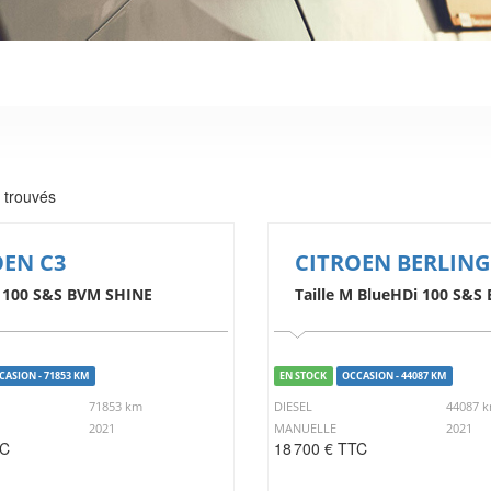
 trouvés
OEN C3
CITROEN BERLIN
 100 S&S BVM SHINE
Taille M BlueHDi 100 S&S
CASION - 71853 KM
EN STOCK
OCCASION - 44087 KM
71853 km
DIESEL
44087 
2021
MANUELLE
2021
TC
18 700 € TTC