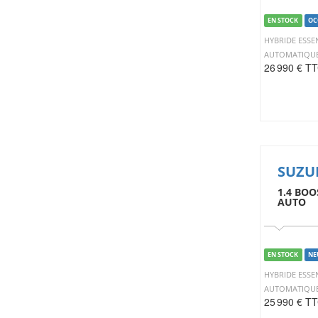
EN STOCK
OC
HYBRIDE ESSE
AUTOMATIQU
26 990 € T
SUZU
1.4 BOO
AUTO
EN STOCK
NE
HYBRIDE ESSE
AUTOMATIQU
25 990 € T