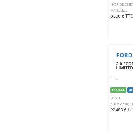
HYBRIDE ESSE
MANUELLE
8 690 € TT
FORD
2.0 ECO
LIMITED
EN STOCK
OC
DIESEL
AUTOMATIQU
22 483 € H