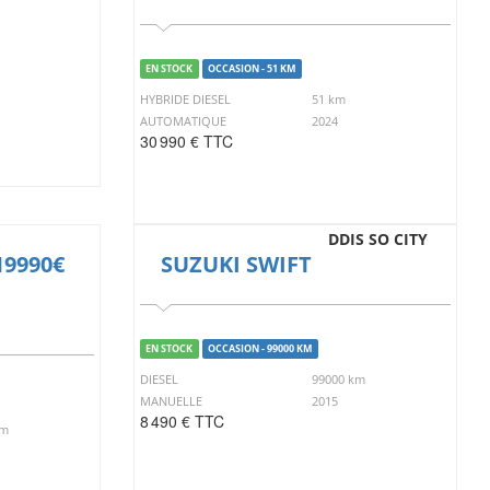
EN STOCK
OCCASION - 51 KM
HYBRIDE DIESEL
51 km
AUTOMATIQUE
2024
30 990 € TTC
DDIS SO CITY
19990€
SUZUKI SWIFT
EN STOCK
OCCASION - 99000 KM
DIESEL
99000 km
MANUELLE
2015
8 490 € TTC
km