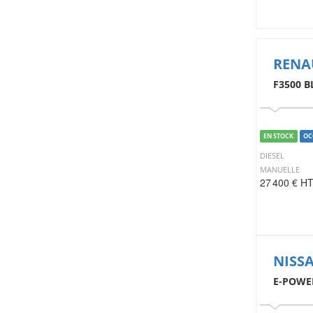
RENA
F3500 B
EN STOCK
OC
DIESEL
MANUELLE
27 400 € H
NISSA
E-POWE