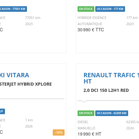
CASION - 77051 KM
EN STOCK
OCCASION - 177 KM
NCE
77051 km
HYBRIDE ESSENCE
177 km
E
2023
AUTOMATIQUE
2023
TC
30 990 € TTC
KI VITARA
RENAULT TRAFIC 
HT
STERJET HYBRID XPLORE
2,0 DCI 150 L2H1 RED
UF
EN STOCK
OCCASION - 62305 KM
NCE
1 km
DIESEL
62305 
E
2026
MANUELLE
2024
TC
-15%
19 990 € HT