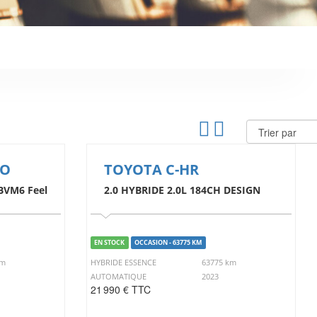
GO
TOYOTA C-HR
 BVM6 Feel
2.0 HYBRIDE 2.0L 184CH DESIGN
EN STOCK
OCCASION - 63775 KM
km
HYBRIDE ESSENCE
63775 km
AUTOMATIQUE
2023
21 990 € TTC