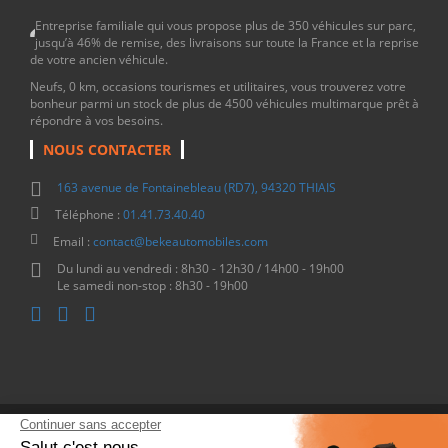
Entreprise familiale qui vous propose plus de 350 véhicules sur parc,
jusqu’à 46% de remise, des livraisons sur toute la France et la reprise
de votre ancien véhicule.
Neufs, 0 km, occasions tourismes et utilitaires, vous trouverez votre
bonheur parmi un stock de plus de 4500 véhicules multimarque prêt à
répondre à vos besoins.
NOUS CONTACTER
163 avenue de Fontainebleau (RD7), 94320 THIAIS
Téléphone :
01.41.73.40.40
Email :
contact@bekeautomobiles.com
Du lundi au vendredi : 8h30 - 12h30 / 14h00 - 19h00
Le samedi non-stop : 8h30 - 19h00